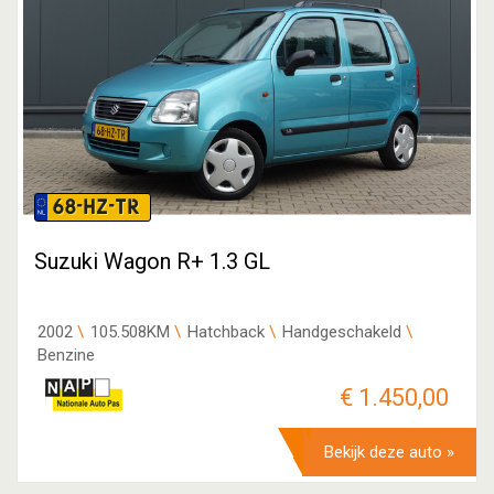
68-HZ-TR
Suzuki Wagon R+ 1.3 GL
2002
105.508KM
Hatchback
Handgeschakeld
Benzine
€ 1.450,00
Bekijk deze auto »