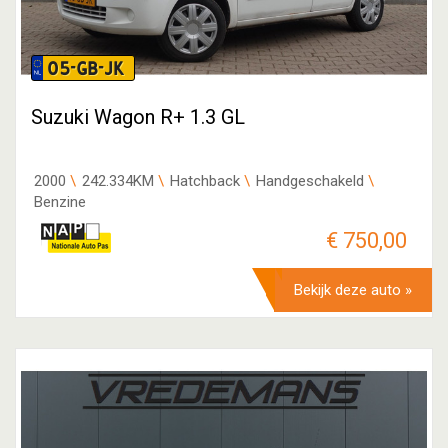
05-GB-JK
Suzuki Wagon R+ 1.3 GL
2000
242.334KM
Hatchback
Handgeschakeld
Benzine
€ 750,00
Bekijk deze auto »