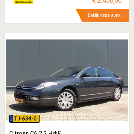
€ 2.450,00
Bekijk deze auto »
TJ-634-G
Citroën C6 2.2 HdiF