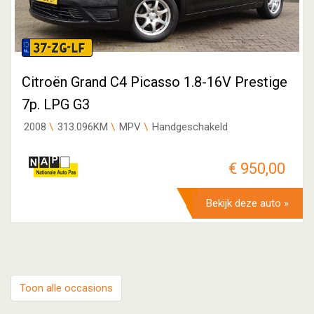
37-ZG-LF
Citroën Grand C4 Picasso 1.8-16V Prestige
7p. LPG G3
2008
313.096KM
MPV
Handgeschakeld
€ 950,00
Bekijk deze auto »
Toon alle occasions