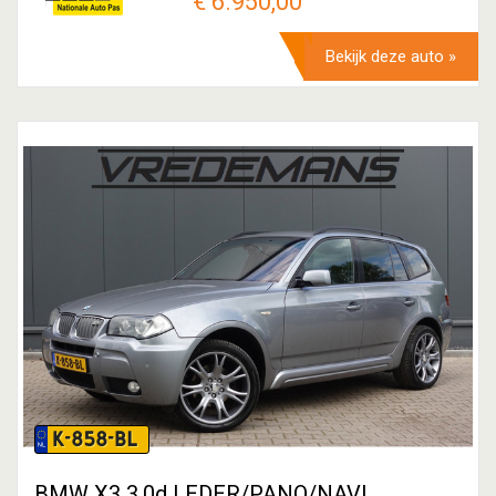
€ 6.950,00
Bekijk deze auto »
K-858-BL
BMW X3 3.0d LEDER/PANO/NAVI